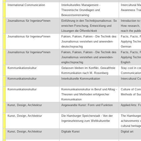
International Communication
Interkulturelles Management -
Intercultural 
Theoretische Grundlagen und
Awareness Trai
Bewusstseinstraining
Journalismus für Ingenieur*innen
Einführung in den Technikjournalismus: So
Introduction to
erreichen Forschung, Entwicklung und
How research, 
Lösungen die Öffentlichkeit
reach the publi
Journalismus für Ingenieur*innen
Fakten, Fakten, Fakten - Die Technik des
Facts, Facts, 
Journalismus verstehen und anwenden-
Applying Techni
deutschsprachig
German
Journalismus für Ingenieur*innen
Fakten, Fakten, Fakten - Die Technik des
Facts, Facts, 
Journalismus verstehen und anwenden-
Applying Techni
englischsprachig
English
Kommunikationskultur
Gelassen bleiben im Konflikt. Gewaltfreie
Stay cool in con
Kommunikation nach M. Rosenberg
Communication
Kommunikationskultur
Interkulturelle Kommunikation
Intercultural 
Kommunikationskultur
Kommunikationskultur in Beruf und Alltag -
Culture of Com
Theorien und Methoden erfolgreicher
Methods of Su
Kommunikation
Kunst, Design, Architektur
Angewandte Kunst: Form und Funktion
Applied Arts: 
Kunst, Design, Architektur
Die Hamburger Speicherstadt - Von der
The Hamburger 
Ingenieurleistung zum Weltkulturerbe
achievements o
cultural heritag
Kunst, Design, Architektur
Digitale Kunst
Digital art