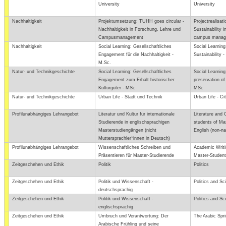
University
University
Nachhaltigkeit
Projektumsetzung: TUHH goes circular -
Projectrealisat
Nachhaltigkeit in Forschung, Lehre und
Sustainability 
Campusmanagement
campus manag
Nachhaltigkeit
Social Learning: Gesellschaftliches
Social Learnin
Engagement für die Nachhaltigkeit -
Sustainability 
M.Sc.
Natur- und Technikgeschichte
Social Learning: Gesellschaftliches
Social Learnin
Engagement zum Erhalt historischer
preservation of 
Kulturgüter - MSc
MSc
Natur- und Technikgeschichte
Urban Life - Stadt und Technik
Urban Life - Ci
Profilunabhängiges Lehrangebot
Literatur und Kultur für internationale
Literature and C
Studierende in englischsprachigen
students of Ma
Masterstudiengängen (nicht
English (non-n
Muttersprachler*innen in Deutsch)
Profilunabhängiges Lehrangebot
Wissenschaftliches Schreiben und
Academic Writi
Präsentieren für Master-Studierende
Master-Studen
Zeitgeschehen und Ethik
Politik
Politics
Zeitgeschehen und Ethik
Politik und Wissenschaft -
Politics and Sc
deutschsprachig
Zeitgeschehen und Ethik
Politik und Wissenschaft -
Politics and Sc
englischsprachig
Zeitgeschehen und Ethik
Umbruch und Verantwortung: Der
The Arabic Spr
Arabische Frühling und seine