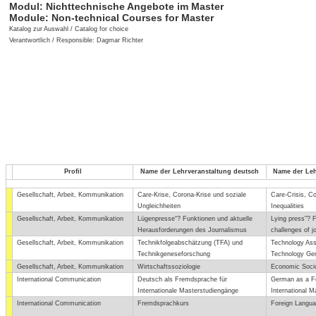
Modul:
Nichttechnische Angebote im Master
Module:
Non-technical Courses for Master
Katalog zur Auswahl / Catalog for choice
Verantwortlich / Responsible: Dagmar Richter
Profil
Name der Lehrveranstaltung deutsch
Name der Leh
Gesellschaft, Arbeit, Kommunikation
Care-Krise, Corona-Krise und soziale
Care-Crisis, Co
Ungleichheiten
Inequalities
Gesellschaft, Arbeit, Kommunikation
Lügenpresse“? Funktionen und aktuelle
Lying press”? 
Herausforderungen des Journalismus
challenges of j
Gesellschaft, Arbeit, Kommunikation
Technikfolgeabschätzung (TFA) und
Technology As
Technikgeneseforschung
Technology Ge
Gesellschaft, Arbeit, Kommunikation
Wirtschaftssoziologie
Economic Soci
International Communication
Deutsch als Fremdsprache für
German as a Fo
Internationale Masterstudiengänge
International 
International Communication
Fremdsprachkurs
Foreign Langu