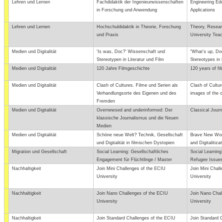
Lehren und Lernen
Fachdidaktik der Ingenieurwissenschaften
Engineering Ed
in Forschung und Anwendung
Applications
Lehren und Lernen
Hochschuldidaktik in Theorie, Forschung
Theory, Resear
und Praxis
University Tea
Medien und Digitalität
'Is was, Doc?' Wissenschaft und
“What’s up, Do
Stereotypen in Literatur und Film
Stereotypes in 
Medien und Digitalität
120 Jahre Filmgeschichte
120 years of fi
Medien und Digitalität
Clash of Cultures. Filme und Serien als
Clash of Cultur
Verhandlungsorte des Eigenen und des
images of the 
Fremden
Medien und Digitalität
Overnewsed and underinformed: Der
Classical Jour
klassische Journalismus und die Neuen
Medien
Medien und Digitalität
Schöne neue Welt? Technik, Gesellschaft
Brave New Worl
und Digitalität in filmischen Dystopien
and Digitalitiz
Migration und Gesellschaft
Social Learning: Gesellschaftliches
Social Learnin
Engagement für Flüchtlinge / Master
Refugee Issues
Nachhaltigkeit
Join Mini Challenges of the ECIU
Join Mini Chal
University
University
Nachhaltigkeit
Join Nano Challenges of the ECIU
Join Nano Chal
University
University
Nachhaltigkeit
Join Standard Challenges of the ECIU
Join Standard 