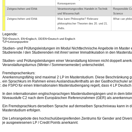
Konsequenzen
Zeitgeschehen und Ethik
Verantwortungsvolles Handeln in Technik
Responsible Co
und Wissenschaft
Science
Zeitgeschehen und Ethik
Was kann Philosophie? Relevanz
What can philo
philosophischer Theorien des 20. und 21.
Jhdts.
Legende:
1
DE=Deutsch, EN=Englisch, DE/EN=Deutsch und Englisch
2
LP=Leistungspunkte
Studien- und Prüfungsleistungen im Modul Nichttechnische Angebote im Master e
Studierende / den Studierenden mit ihrer/ seiner Immatrikulation in den Masterst
Studien- und Prüfungsleistungen einer Veranstaltung können nicht doppelt anerk
Veranstaltungsturnus (Winter-/ Sommersemester) unterscheidet.
Fremdsprachenkurs:
Anerkennungsfähig sind maximal 2 LP im Masterstudium. Diese Beschränkung gil
ein Sprachkurs im Rahmen eines Auslandsaufenthalts an der Gasthochschule/ a
die FSPO für einen Internationalen Masterstudiengang regelt, dass 4 LP Deutsch
In den internationalen englischsprachigen Masterstudiengängen und in dem bilin
Niveaustufe C2 nach dem Europäischen Referenzrahmen (GER) als anerkennung
Ein Fremdsprachkurs derselben Sprache auf demselben Sprachniveau kann in de
Masterstudium erfolgen.
Die Lehrangebote des hochschulübergreifenden Zentrums für Gender and Diversi
je ausgewiesenen LP / Credit Points anerkannt.