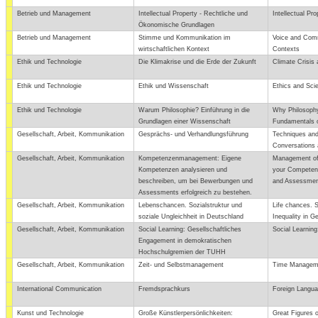
Betrieb und Management
Intellectual Property - Rechtliche und
Intellectual P
Ökonomische Grundlagen
Betrieb und Management
Stimme und Kommunikation im
Voice and Com
wirtschaftlichen Kontext
Contexts
Ethik und Technologie
Die Klimakrise und die Erde der Zukunft
Climate Crisis 
Ethik und Technologie
Ethik und Wissenschaft
Ethics and Sci
Ethik und Technologie
Warum Philosophie? Einführung in die
Why Philosophy
Grundlagen einer Wissenschaft
Fundamentals 
Gesellschaft, Arbeit, Kommunikation
Gesprächs- und Verhandlungsführung
Techniques an
Conversations 
Gesellschaft, Arbeit, Kommunikation
Kompetenzenmanagement: Eigene
Management of
Kompetenzen analysieren und
your Competenc
beschreiben, um bei Bewerbungen und
and Assessment
Assessments erfolgreich zu bestehen.
Gesellschaft, Arbeit, Kommunikation
Lebenschancen. Sozialstruktur und
Life chances. S
soziale Ungleichheit in Deutschland
Inequality in 
Gesellschaft, Arbeit, Kommunikation
Social Learning: Gesellschaftliches
Social Learnin
Engagement in demokratischen
Hochschulgremien der TUHH
Gesellschaft, Arbeit, Kommunikation
Zeit- und Selbstmanagement
Time Manageme
International Communication
Fremdsprachkurs
Foreign Langu
Kunst und Technologie
Große Künstlerpersönlichkeiten:
Great Figures o