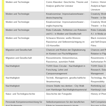
Medien und Technologie
Comic-Klassiker: Geschichte, Theorie und
Comics: Histori
Analyse grafischer Literatur
Analytical Appr
Literature
Medien und Technologie
Kreativseminar: Improvisationstheater -
Creativity Work
deutschsprachig
Theatre - in G
Medien und Technologie
Kreativseminar: Improvisationstheater -
Creativity Work
englischsprachig
Theatre - in En
Medien und Technologie
Robo Culturalis. Reflektion von Robotern
Robo Culturali
und K.I. in Medien und Gesellschaft
A.I. in Media a
Medien und Technologie
Schwarze Monster, weiße Monster.
Black monsters
Rassismus und Selbstermächtigung im
and Self-Empo
US-Horrorfilm
Films
Migration und Gesellschaft
Chancen und Risiken der Digitalisierung
Chances and Ris
im Kontext von Flucht/Migration
Relation to Flig
Migration und Gesellschaft
Ressentiments: Antisemitismus,
Resentments: A
Rassismus, autoritäre Politik
Authoritarian Po
Nachhaltigkeit
TUHH Goes Circular - Nachhaltigkeit in
TUHH Goes Circu
Forschung, Lehre und
Research, Edu
Campusmanagement
Management
Nachhaltigkeit
Technik, Management, gesellschaftliche
Technology, M
Verantwortung
Responsibility
Nachhaltigkeit
Unsere Städte neu denken - City Walk
Rethinking our 
zum Hamburger Nachhaltigkeitspotenzial
Hamburg’s susta
Natur- und Technikgeschichte
Geschichte der Fotografie
History of Pho
Personale Kompetenzentwicklung für
Selbstkompetenzen für den beruflichen
Self-Competenc
dual Studierende
Erfolg im Ingenieurbereich (duale
Success in Eng