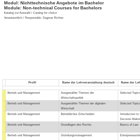
Modul:
Nichttechnische Angebote im Bachelor
Module:
Non-technical Courses for Bachelors
Katalog zur Auswahl / Catalog for choice
Verantwortlich / Responsible: Dagmar Richter
Profil
Name der Lehrveranstaltung deutsch
Name der Leh
Betrieb und Management
Ausgewählte Themen der
Selected Topic
Wirtschaftspolitik
Betrieb und Management
Ausgewählte Themen der digitalen
Selected Topics
Wirtschaft
Betrieb und Management
Betriebliches Entscheiden
Introduction to
Decision Maki
Betrieb und Management
Grundlagen des Rechts
Basics of Law
Betrieb und Management
Gründungsmanagement
Entrepreneursh