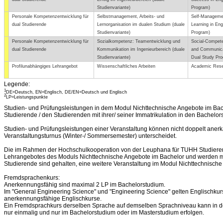
Studienvariante)
Program)
Personale Kompetenzentwicklung für
Selbstmanagement, Arbeits- und
Self-Manageme
dual Studierende
Lernorganisation im dualen Studium (duale
Learning in Eng
Studienvariante)
Program)
Personale Kompetenzentwicklung für
Sozialkompetenz: Teamentwicklung und
Social-Compet
dual Studierende
Kommunikation im Ingenieurbereich (duale
and Communicat
Studienvariante)
Dual Study Pro
Profilunabhängiges Lehrangebot
Wissenschaftliches Arbeiten
Academic Rese
Legende:
1
DE=Deutsch, EN=Englisch, DE/EN=Deutsch und Englisch
2
LP=Leistungspunkte
Studien- und Prüfungsleistungen in dem Modul Nichttechnische Angebote im Bach
Studierende / den Studierenden mit ihrer/ seiner Immatrikulation in den Bachelor
Studien- und Prüfungsleistungen einer Veranstaltung können nicht doppelt anerk
Veranstaltungsturnus (Winter-/ Sommersemester) unterscheidet.
Die im Rahmen der Hochschulkooperation von der Leuphana für TUHH Studiere
Lehrangebotes des Moduls Nichttechnische Angebote im Bachelor und werden m
Studierende sind gehalten, eine weitere Veranstaltung im Modul Nichttechnische 
Fremdsprachenkurs:
Anerkennungsfähig sind maximal 2 LP im Bachelorstudium.
Im "General Engineering Science" und "Engineering Science" gelten Englischk
anerkennungsfähige Englischkurse.
Ein Fremdsprachkurs derselben Sprache auf demselben Sprachniveau kann in d
nur einmalig und nur im Bachelorstudium oder im Masterstudium erfolgen.