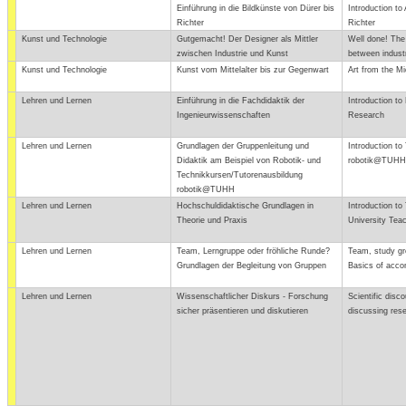
Einführung in die Bildkünste von Dürer bis
Introduction to
Richter
Richter
Kunst und Technologie
Gutgemacht! Der Designer als Mittler
Well done! The
zwischen Industrie und Kunst
between indust
Kunst und Technologie
Kunst vom Mittelalter bis zur Gegenwart
Art from the Mi
Lehren und Lernen
Einführung in die Fachdidaktik der
Introduction to
Ingenieurwissenschaften
Research
Lehren und Lernen
Grundlagen der Gruppenleitung und
Introduction to
Didaktik am Beispiel von Robotik- und
robotik@TUHH
Technikkursen/Tutorenausbildung
robotik@TUHH
Lehren und Lernen
Hochschuldidaktische Grundlagen in
Introduction to
Theorie und Praxis
University Tea
Lehren und Lernen
Team, Lerngruppe oder fröhliche Runde?
Team, study gro
Grundlagen der Begleitung von Gruppen
Basics of acco
Lehren und Lernen
Wissenschaftlicher Diskurs - Forschung
Scientific disc
sicher präsentieren und diskutieren
discussing res