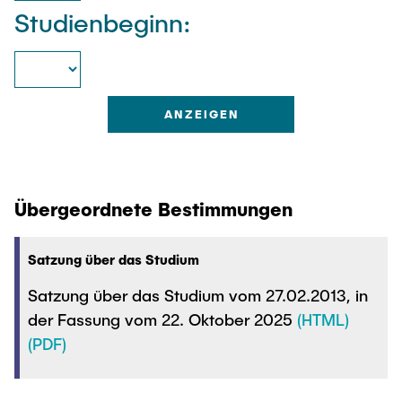
Intern
Lehre und Lernen
Interdisziplinärer Workshop des FSP
Studienbeginn:
Forschung und Institute
„Biobasierte Prozesse und
Best Practices Lehre
Reaktortechnologien“
Hochschuldidaktik - ZLL
Studienbereich FIT
LearnING Center
Lehre im europäischen Verbund (ECIU)
WorkINGLab / Makerspace
Institute im Überblick
Übergeordnete Bestimmungen
Satzung über das Studium
Satzung über das Studium vom 27.02.2013, in
der Fassung vom 22. Oktober 2025
(HTML)
(PDF)