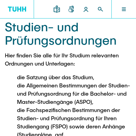
Studien- und
DE
FORSCHUNG UND TRANSFER
STUDIUM UND LEHRE
INTERNATIONAL
TU HAMBURG
DEKANATE
Prüfungsordnungen
TU HAMBURG
Hier finden Sie alle für Ihr Studium relevanten
Profil
Neues aus Studium und Lehre
Forschungsorganisation
Bau- und Umweltingenieurwesen
Mobilität
Ordnungen und Unterlagen:
STUDIUM UND LEHRE
Studiengänge
Studium im Ausland
Struktur
Für Studieninteressierte
Wissens- & Technologietransfer
die Satzung über das Studium,
Forschung und Institute
Praktikum
Bewerbung
Societal Impact der TUHH
die Allgemeinen Bestimmungen der Studien-
FORSCHUNG UND TRANSFER
Termine
Campus
Elektrotechnik, Informatik und Mathematik
und Prüfungsordnung für die Bachelor- und
Für Schülerinnen und Schüler
Kontakt und Beratung
Hightech Agenda Deutschland @ TUHH
Master-Studiengänge (ASPO),
Studienangebot
Studiengänge
Kooperation mit der TUHH
DEKANATE
die Fachspezifischen Bestimmungen der
Campus International
Studienorientierung
Forschung und Institute
Koordinierte Verbundforschung
Studien- und Prüfungsordnung für Ihren
Nachhaltigkeit
Welcome Weeks
Studiengang (FSPO) sowie deren Anhänge
Exzellenzcluster BlueMat
Für Studierende
Verfahrenstechnik
INTERNATIONAL
(Studienpläne, ggf.
Semesterprogramm