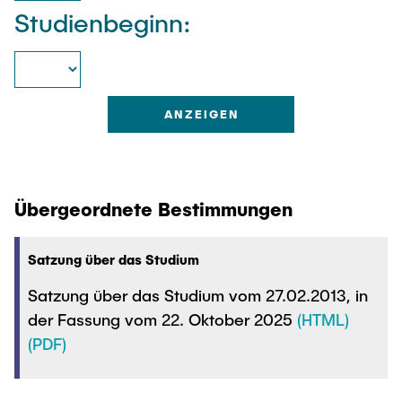
Intern
Lehre und Lernen
Interdisziplinärer Workshop des FSP
Studienbeginn:
Forschung und Institute
„Biobasierte Prozesse und
Best Practices Lehre
Reaktortechnologien“
Hochschuldidaktik - ZLL
Studienbereich FIT
LearnING Center
Lehre im europäischen Verbund (ECIU)
WorkINGLab / Makerspace
Institute im Überblick
Übergeordnete Bestimmungen
Satzung über das Studium
Satzung über das Studium vom 27.02.2013, in
der Fassung vom 22. Oktober 2025
(HTML)
(PDF)