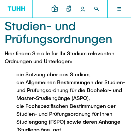
Studien- und
DE
FORSCHUNG UND TRANSFER
STUDIUM UND LEHRE
INTERNATIONAL
TU HAMBURG
DEKANATE
Prüfungsordnungen
TU HAMBURG
Hier finden Sie alle für Ihr Studium relevanten
Profil
Neues aus Studium und Lehre
Forschungsorganisation
Bau- und Umweltingenieurwesen
Mobilität
Ordnungen und Unterlagen:
STUDIUM UND LEHRE
Studiengänge
Studium im Ausland
Struktur
Für Studieninteressierte
Wissens- & Technologietransfer
die Satzung über das Studium,
Forschung und Institute
Praktikum
Bewerbung
Societal Impact der TUHH
die Allgemeinen Bestimmungen der Studien-
FORSCHUNG UND TRANSFER
Termine
Campus
Elektrotechnik, Informatik und Mathematik
und Prüfungsordnung für die Bachelor- und
Für Schülerinnen und Schüler
Kontakt und Beratung
Hightech Agenda Deutschland @ TUHH
Master-Studiengänge (ASPO),
Studienangebot
Studiengänge
Kooperation mit der TUHH
DEKANATE
die Fachspezifischen Bestimmungen der
Campus International
Studienorientierung
Forschung und Institute
Koordinierte Verbundforschung
Studien- und Prüfungsordnung für Ihren
Nachhaltigkeit
Welcome Weeks
Studiengang (FSPO) sowie deren Anhänge
Exzellenzcluster BlueMat
Für Studierende
Verfahrenstechnik
INTERNATIONAL
(Studienpläne, ggf.
Semesterprogramm